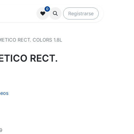
0
Registrarse
ETICO RECT. COLORS 1.8L
ETICO RECT.
seos
9