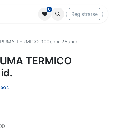
0
Registrarse
PUMA TERMICO 300cc x 25unid.
PUMA TERMICO
id.
seos
00