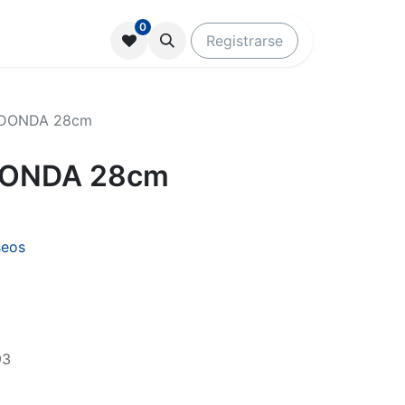
0
Registrarse
DONDA 28cm
ONDA 28cm
seos
93